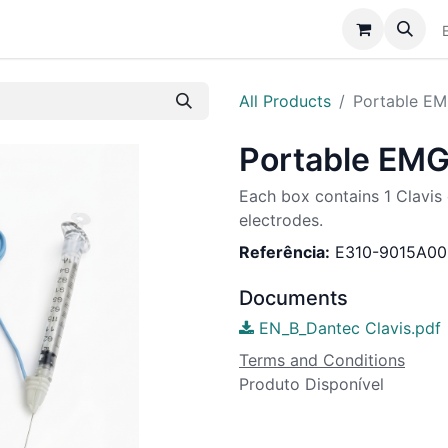
Catálogo
Sobre Nós
Assistência
Notícias
All Products
Portable E
Portable EM
Each box contains 1 Clavis d
electrodes.
Referência:
E310-9015A00
Documents
EN_B_Dantec Clavis.pdf
Terms and Conditions
Produto Disponível