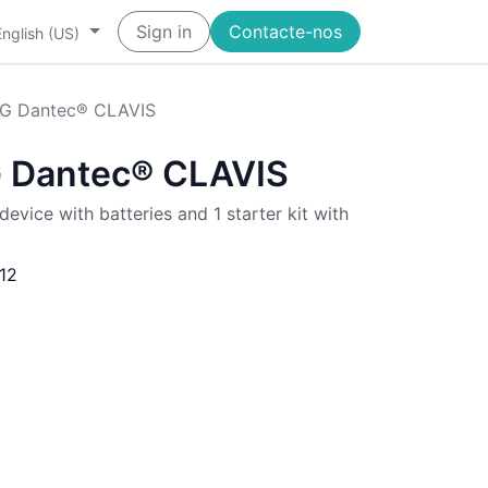
Sign in
Contacte-nos
English (US)
MG Dantec® CLAVIS
G Dantec® CLAVIS
evice with batteries and 1 starter kit with
12