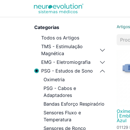
Equipamentos
Artigos
Categorias
Todos os Artigos
TMS - Estimulação
Magnética
EMG - Eletromiografia
PSG - Estudos de Sono
Oximetria
PSG - Cabos e
Adaptadores
Bandas Esforço Respiraório
Oxíme
Sensores Fluxo e
| Emb
Temperatura
Azul
01129 
Sensores de Ronco