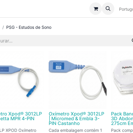
Catálogo
Sobre Nós
Assistência
Notícias
Portug
PSG - Estudos de Sono
tro Xpod® 3012LP
Oxímetro Xpod® 3012LP
Pack Band
letta MPR 4-PIN
| Micromed & Embla 3-
3D Abdom
PIN Castanho
275cm Em
LP XPOD Oxímetro
Cada embalagem contém 1
Pack compo