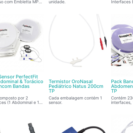
so com Embletta MPR.
unidade.
Interfaces 
embalagem contém 1
Torácica) e
e.
elásticas.
Sensor PerfectFit
dominal & Torácico
Termistor OroNasal
Pack Ban
mcom Bandas
Pediátrico Natus 200cm
Abdomen 
5
TP
TP
omposto por 2
Cada embalagem contém 1
Contém 23
aces (1 Abdominal e 1
sensor.
interfaces
ca) e 5 rolos de bandas
proteção e
as.
autocolant