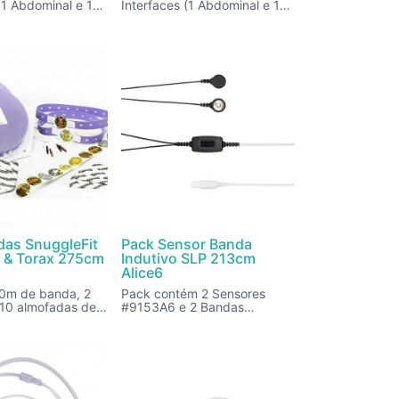
(1 Abdominal e 1
Interfaces (1 Abdominal e 1
 5 rolos de bandas
Torácica) e 5 rolos de bandas
elásticas.
das SnuggleFit
Pack Sensor Banda
& Torax 275cm
Indutivo SLP 213cm
Alice6
0m de banda, 2
Pack contém 2 Sensores
, 10 almofadas de
#9153A6 e 2 Bandas
 1 rolo com
Ajustáveis #9010. Compatível
es.
com amplificadores Alice 6