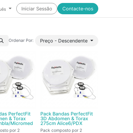
Iniciar Sessão
Contacte-nos
uês
Preço - Descendente
Ordenar Por:
as PerfectFit
Pack Bandas PerfectFit
en & Torax
3D Abdomen & Torax
bla/Micromed
275cm Alice6/PDX
sto por 2
Pack composto por 2