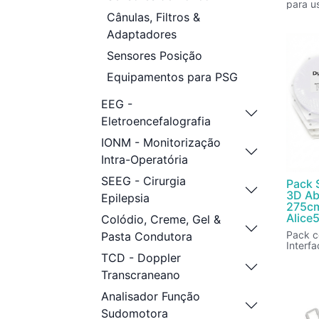
para u
Cada 
Cânulas, Filtros &
unidad
Adaptadores
Sensores Posição
Equipamentos para PSG
EEG -
Eletroencefalografia
IONM - Monitorização
Intra-Operatória
SEEG - Cirurgia
Pack 
3D Ab
Epilepsia
275c
Alice
Colódio, Creme, Gel &
Pack c
Pasta Condutora
Interf
Toráci
TCD - Doppler
elástic
Transcraneano
Analisador Função
Sudomotora