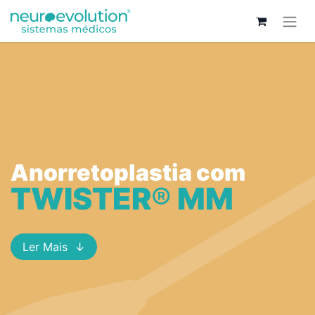
Anorretoplastia com
TWISTER
®
MM
Ler Mais ↓