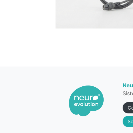
Neu
Sis
Co
So