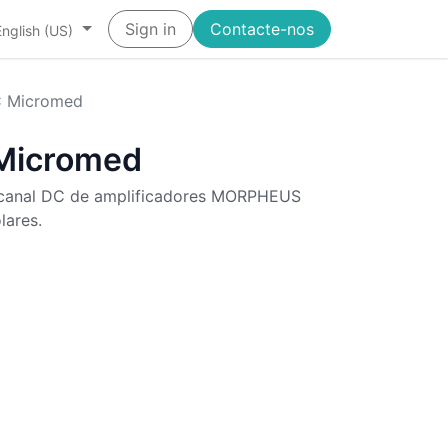
Sign in
Contacte-nos
English (US)
 Micromed
Micromed
 canal DC de amplificadores MORPHEUS
lares.