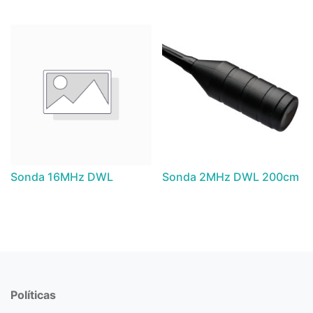
Contém: 1 DiaMon, 2 Sondas,
duas sondas de 2MHz
2 adaptadores com 2 sondas
de 2MHz, sistema click&stay
Sonda 16MHz DWL
Sonda 2MHz DWL 200cm
Políticas