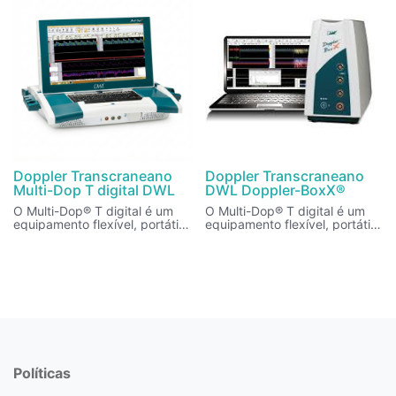
Doppler Transcraneano
Doppler Transcraneano
Multi-Dop T digital DWL
DWL Doppler-BoxX®
O Multi-Dop® T digital é um
O Multi-Dop® T digital é um
equipamento flexível, portátil
equipamento flexível, portátil
e de fácil utilização. Poderá
e de fácil utilização. Poderá
realizar exames de
realizar exames de
diagnóstico como também de
diagnóstico como também de
monitorização. Sistema
monitorização. Sistema
operativo Windows, que
operativo Windows, que
permite uma variedade de
permite uma variedade de
operações, troca de
operações, troca de
informação e ligação em rede.
informação e ligação em rede.
Políticas