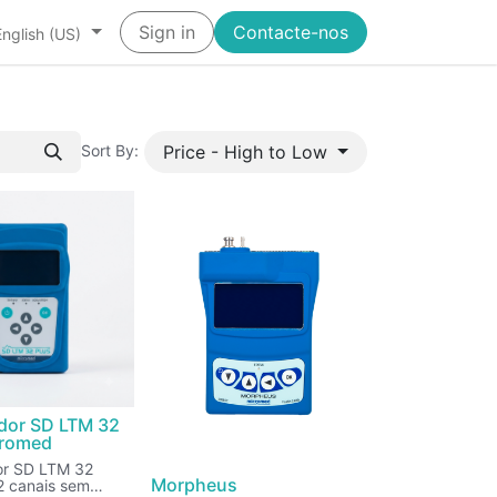
Sign in
Contacte-nos
English (US)
Price - High to Low
Sort By:
ador SD LTM 32
cromed
or SD LTM 32
Morpheus
 canais sem