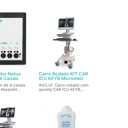
oderá ser
com várias
dor Natus
Carro Rodado KIT CAR
4 Canais
ICU KEYB Micromed
or de 4 canais
INCLUI: Carro rodado com
 Keypoint
gaveta CAR ICU KEYB,
). Cada embalagem
transformador de isolamento
plificador.
TOR 500 W, cabos de
alimentação.