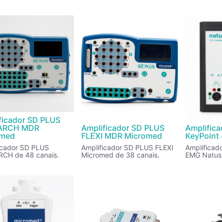
vel até 256 canais
jackbox. P
combinado 
Jackbox
ficador SD PLUS
ARCH MDR
Amplificador SD PLUS
Amplifica
omed
FLEXI MDR Micromed
KeyPoint 
icador SD PLUS
Amplificador SD PLUS FLEXI
Amplificad
CH de 48 canais.
Micromed de 38 canais.
EMG Natus
(Net/Elite
contém 1 am