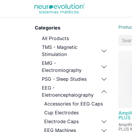
Equipamentos
Produc
Categories
All Products
TMS - Magnetic
Stimulation
EMG -
Electromiography
PSG - Sleep Studies
EEG -
Eletroencephalography
Accessories for EEG Caps
Cup Electrodes
Ampli
PLUS
Electrode Caps
Amplif
PLUS M
EEG Machines