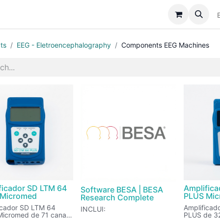
Catálogo
Sobre Nós
Assistência
Notícias
ts
EEG - Eletroencephalography
Components EEG Machines
ficador SD LTM 64
Amplific
Software BESA | BESA
 Micromed
PLUS Mi
Research Complete
icador SD LTM 64
Amplificad
INCLUI:
icromed de 71 canais,
PLUS de 32