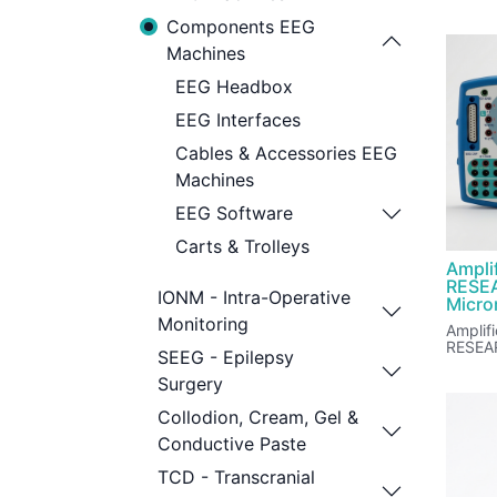
escalá
Components EEG
Machines
EEG Headbox
EEG Interfaces
Cables & Accessories EEG
Machines
EEG Software
Carts & Trolleys
Ampli
RESE
IONM - Intra-Operative
Micr
Monitoring
Amplif
RESEAR
SEEG - Epilepsy
Surgery
Collodion, Cream, Gel &
Conductive Paste
TCD - Transcranial