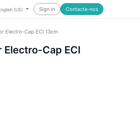
Sign in
Contacte-nos
English (US)
for Electro-Cap ECI 13cm
r Electro-Cap ECI
.